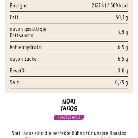
Energie:
2127 kJ / 509 kcal
Fett:
50,1 g
davon gesättigte
3,8 g
Fettsäuren:
Kohlenhydrate:
6,9 g
davon Zucker:
6,5 g
Eiweiß:
0,6 g
Salz:
0,29 g
Nori
Tacos
ROASTED AIOLI
Nori Tacos sind die perfekte Bühne für unsere Roasted