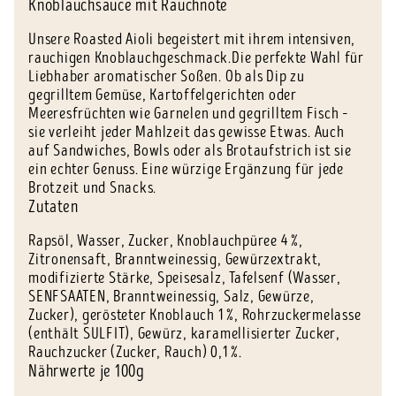
Knoblauchsauce mit Rauchnote
Unsere Roasted Aioli begeistert mit ihrem intensiven,
rauchigen Knoblauchgeschmack.Die perfekte Wahl für
Liebhaber aromatischer Soßen. Ob als Dip zu
gegrilltem Gemüse, Kartoffelgerichten oder
Meeresfrüchten wie Garnelen und gegrilltem Fisch –
sie verleiht jeder Mahlzeit das gewisse Etwas. Auch
auf Sandwiches, Bowls oder als Brotaufstrich ist sie
ein echter Genuss. Eine würzige Ergänzung für jede
Brotzeit und Snacks.
Zutaten
Rapsöl, Wasser, Zucker, Knoblauchpüree 4 %,
Zitronensaft, Branntweinessig, Gewürzextrakt,
modifizierte Stärke, Speisesalz, Tafelsenf (Wasser,
SENFSAATEN, Branntweinessig, Salz, Gewürze,
Zucker), gerösteter Knoblauch 1 %, Rohrzuckermelasse
(enthält SULFIT), Gewürz, karamellisierter Zucker,
Rauchzucker (Zucker, Rauch) 0,1 %.
Nährwerte je 100g